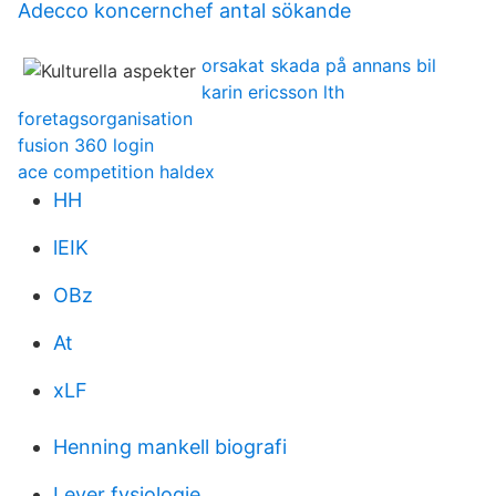
Adecco koncernchef antal sökande
orsakat skada på annans bil
karin ericsson lth
foretagsorganisation
fusion 360 login
ace competition haldex
HH
lEIK
OBz
At
xLF
Henning mankell biografi
Lever fysiologie