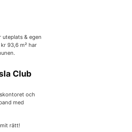
 uteplats & egen
 kr 93,6 m² har
munen.
esla Club
gskontoret och
amband med
mit rätt!