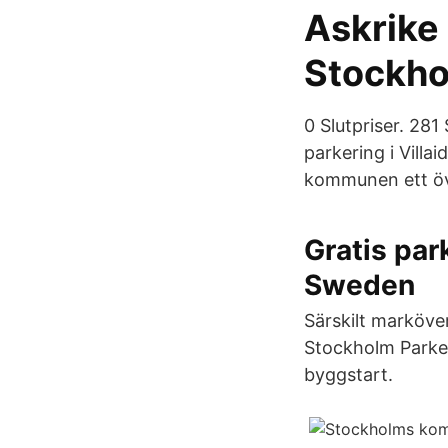
Askrike
Stockhol
0 Slutpriser. 28
parkering i Vill
kommunen ett öv
Gratis par
Sweden
Särskilt marköve
Stockholm Parker
byggstart.