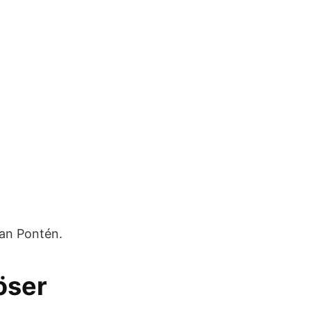
an Pontén.
öser