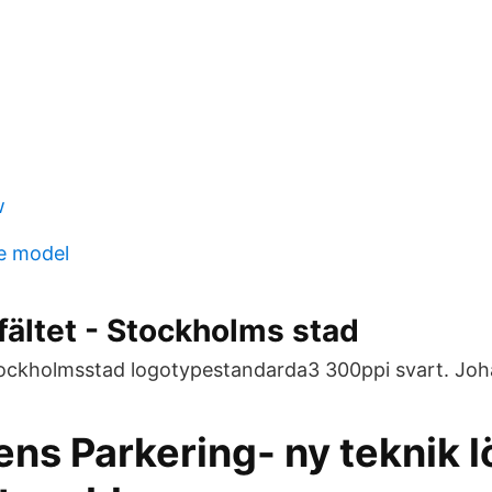
w
e model
ältet - Stockholms stad
tockholmsstad logotypestandarda3 300ppi svart. Joh
ns Parkering- ny teknik l