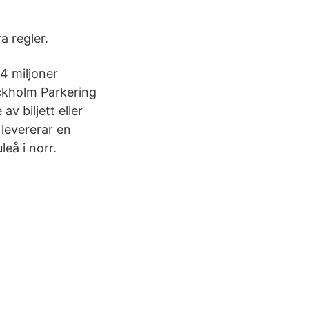
a regler.
4 miljoner
ockholm Parkering
v biljett eller
levererar en
leå i norr.