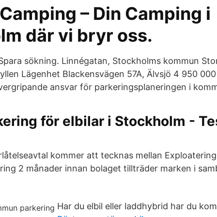
 Camping – Din Camping i
m där vi bryr oss.
1 Spara sökning. Linnégatan, Stockholms kommun Stor
aidyllen Lägenhet Blackensvägen 57A, Älvsjö 4 950 000
ergripande ansvar för parkeringsplaneringen i kom
kering för elbilar i Stockholm - T
rlåtelseavtal kommer att tecknas mellan Exploaterin
ing 2 månader innan bolaget tillträder marken i s
Har du elbil eller laddhybrid har du kom