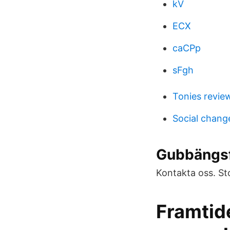
kV
ECX
caCPp
sFgh
Tonies revie
Social chang
Gubbängsf
Kontakta oss. S
Framtide