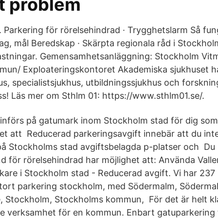
t problem
. Parkering för rörelsehindrad · Trygghetslarm Så fun
, mål Beredskap · Skärpta regionala råd i Stockholm
lastningar. Gemensamhetsanläggning: Stockholm Vit
un/ Exploateringskontoret Akademiska sjukhuset h
hus, specialistsjukhus, utbildningssjukhus och forskni
ss! Läs mer om Sthlm 01: https://www.sthlm01.se/.
 införs på gatumark inom Stockholm stad för dig som h
het att Reducerad parkeringsavgift innebär att du int
på Stockholms stad avgiftsbelagda p-platser och Du
ånd för rörelsehindrad har möjlighet att: Använda Va
are i Stockholm stad - Reducerad avgift. Vi har 237 b
 stort parkering stockholm, med Södermalm, Söderma
, Stockholm, Stockholms kommun, För det är helt kl
e verksamhet för en kommun. Enbart gatuparkering 