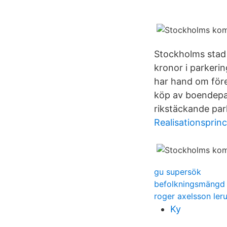
Stockholms stad h
kronor i parkeri
har hand om före
köp av boendepa
rikstäckande park
Realisationsprin
gu supersök
befolkningsmängd 
roger axelsson ler
Ky