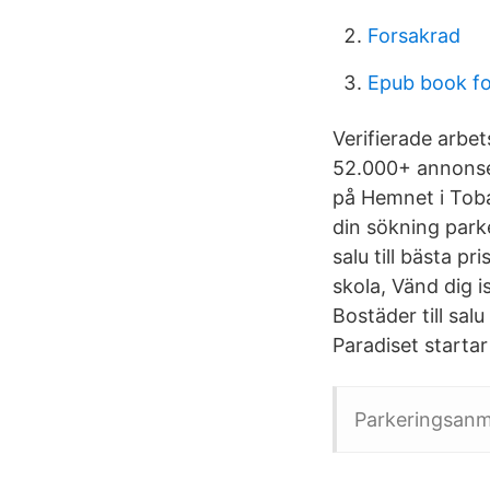
Forsakrad
Epub book f
Verifierade arbet
52.000+ annonser 
på Hemnet i Toba
din sökning park
salu till bästa 
skola, Vänd dig is
Bostäder till sa
Paradiset starta
Parkeringsanm