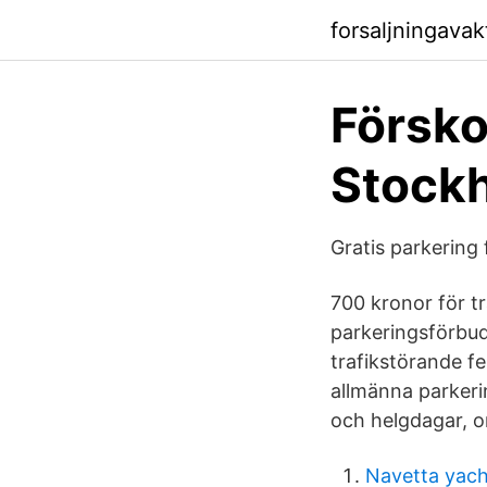
forsaljningava
Försko
Stock
Gratis parkering
700 kronor för tr
parkeringsförbud
trafikstörande fel
allmänna parkeri
och helgdagar, om
Navetta yach