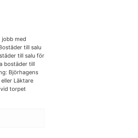
tt jobb med
städer till salu
der till salu för
 bostäder till
ing: Björhagens
 eller Läktare
vid torpet