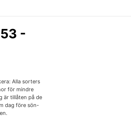
 53 -
era: Alla sorters
nor för mindre
 är tillåten på de
om dag före sön-
en.