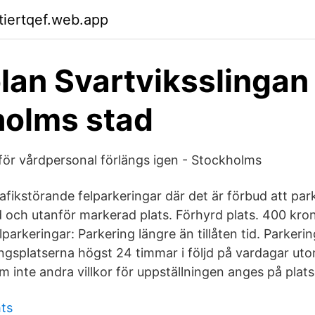
ktiertqef.web.app
lan Svartviksslingan
holms stad
 för vårdpersonal förlängs igen - Stockholms
afikstörande felparkeringar där det är förbud att park
 och utanför markerad plats. Förhyrd plats. 400 kro
parkeringar: Parkering längre än tillåten tid. Parkering
ngs­platserna högst 24 timmar i följd på vardagar ut
 inte andra villkor för upp­ställningen anges på plats
ts