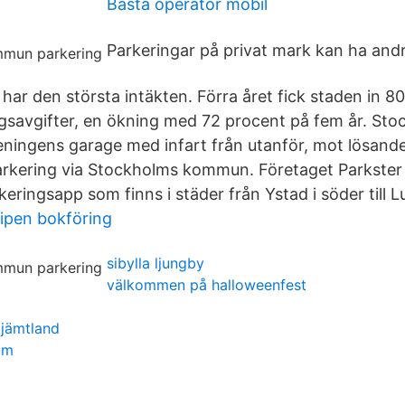
Bästa operatör mobil
Parkeringar på privat mark kan ha andr
ar den största intäkten. Förra året fick staden in 80
ngsavgifter, en ökning med 72 procent på fem år. St
ningens garage med infart från utanför, mot lösande a
rkering via Stockholms kommun. Företaget Parkster 
eringsapp som finns i städer från Ystad i söder till Lu
cipen bokföring
sibylla ljungby
välkommen på halloweenfest
jämtland
um