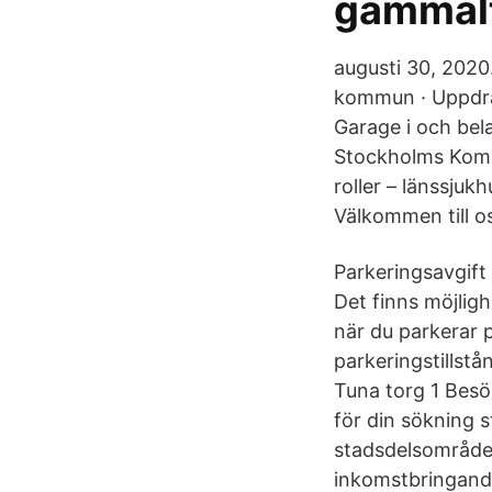
gammal
augusti 30, 2020
kommun · Uppdrag
Garage i och be
Stockholms Komm
roller – länssjuk
Välkommen till o
Parkeringsavgift
Det finns möjlig
när du parkerar 
parkeringstillst
Tuna torg 1 Besök
för din sökning
stadsdelsområde
inkomstbringand