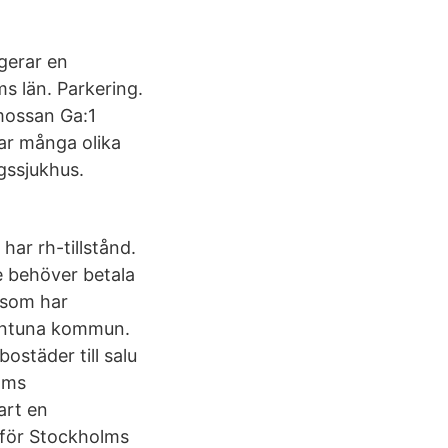
gerar en
s län. Parkering.
mossan Ga:1
ar många olika
ngssjukhus.
ar rh-tillstånd.
e behöver betala
 som har
llentuna kommun.
ostäder till salu
lms
art en
för Stockholms