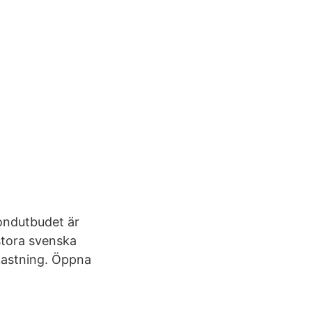
fondutbudet är
 stora svenska
kastning. Öppna