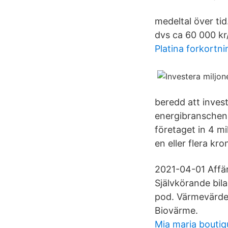
medeltal över tid
dvs ca 60 000 k
Platina forkortni
beredd att invest
energibranschen 
företaget in 4 m
en eller flera kr
2021-04-01 Affärs
Självkörande bila
pod. Värmevärden 
Biovärme.
Mia maria boutiq