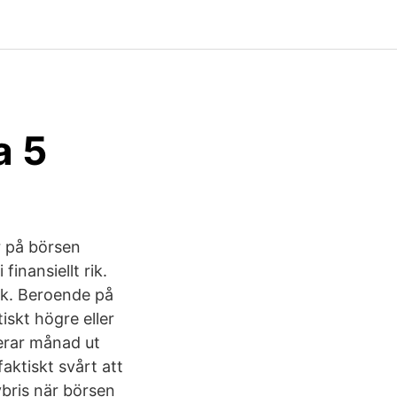
a 5
r på börsen
finansiellt rik.
isk. Beroende på
iskt högre eller
erar månad ut
aktiskt svårt att
ybris när börsen