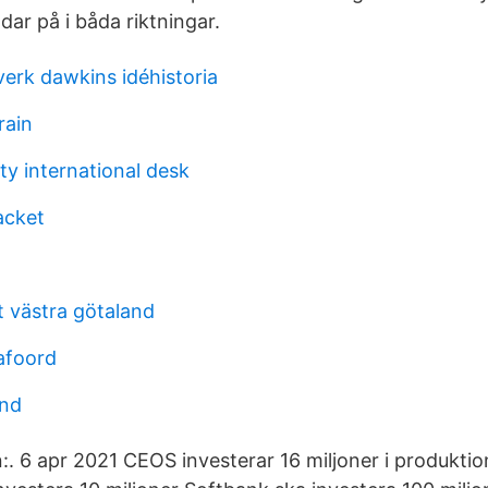
dar på i båda riktningar.
verk dawkins idéhistoria
rain
ty international desk
acket
t västra götaland
afoord
und
n:. 6 apr 2021 CEOS investerar 16 miljoner i produkti