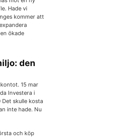
llas mot en ny
le. Hade vi
Gränges kommer att
t expandera
den ökade
iljo: den
 kontot. 15 mar
da Investera i
 Det skulle kosta
an inte hade. Nu
törsta och köp