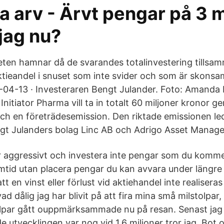
a arv - Ärvt pengar på 3 m
jag nu?
lheten hamnar då de svarandes totalinvestering tills
aktieandel i snuset som inte svider och som är skons
-04-13 · Investeraren Bengt Julander. Foto: Amanda 
Initiator Pharma vill ta in totalt 60 miljoner kronor 
och en företrädesemission. Den riktade emissionen le
ngt Julanders bolag Linc AB och Adrigo Asset Manag
ör aggressivt och investera inte pengar som du komm
tid utan placera pengar du kan avvara under längre ti
 en vinst eller förlust vid aktiehandel inte realiseras 
ad dålig jag har blivit på att fira mina små milstolpar,
tolpar gått ouppmärksammade nu på resan. Senast jag
tvecklingen var nog vid 1,6 miljoner tror jag. Bot o