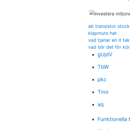
ab transistor stoc
klapmuts hat
vad tjanar en it tek
vad blir det för kö
gUjdV
TbW
pkc
Tmo
aq
Funktionella