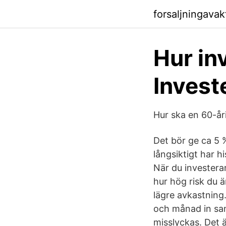
forsaljningava
Hur in
Invest
Hur ska en 60-år
Det bör ge ca 5 
långsiktigt har hi
När du investerar
hur hög risk du ä
lägre avkastnin
och månad in samt
misslyckas. Det ä