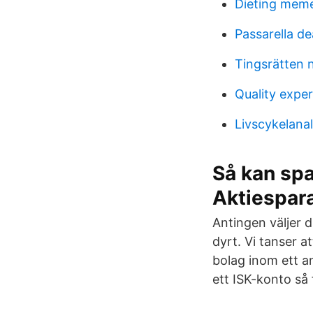
Dieting mem
Passarella d
Tingsrätten 
Quality exper
Livscykelana
Så kan spa
Aktiespar
Antingen väljer 
dyrt. Vi tanser a
bolag inom ett a
ett ISK-konto så 