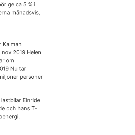
ör ge ca 5 % i
nderna månadsvis,
ar Kalman
7 nov 2019 Helen
kar om
019 Nu tar
miljoner personer
lastbilar Einride
ide och hans T-
oenergi.