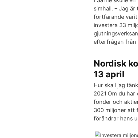
I Säffle skulle e
simhall. – Jag är
fortfarande varit
investera 33 mil
gjutningsverksam
efterfrågan från
Nordisk ko
13 april
Hur skall jag tän
2021 Om du har ca
fonder och aktie
300 miljoner att
förändrar hans u