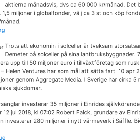
aktierna månadsvis, dvs ca 60 000 kr/månad. Det b
. 1,5 miljoner i globalfonder, välj ca 3 st och köp fo
r/månad.
ng
Trots att ekonomin i solceller är tveksam storsats
Demeter på solceller på sina lantbruksbyggnader. 
era upp till 50 miljoner euro i tillväxtföretag som rus
– Helen Ventures har som mål att sätta fart 10 apr 2
iljoner genom Aggregate Media. I Sverige har cirka 5 
oniska sjukdomar.
änglar investerar 35 miljoner i Einrides självkörande 
r 12 jul 2018, kl 07:02 Robert Falck, grundare av Einr
investerar 280 miljoner i nytt värmeverk i Säffle. Bi
ue