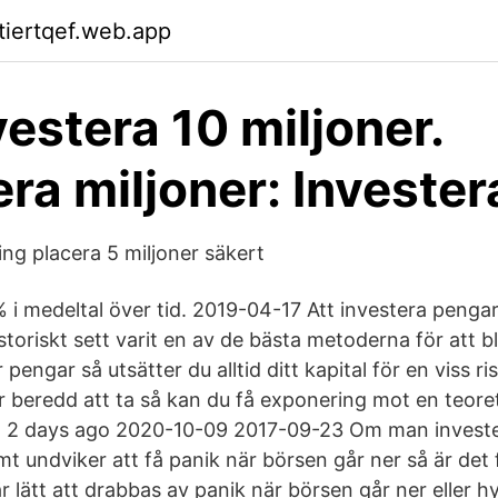
ktiertqef.web.app
vestera 10 miljoner.
era miljoner: Invester
ing placera 5 miljoner säkert
% i medeltal över tid. 2019-04-17 Att investera penga
storiskt sett varit en av de bästa metoderna för att bli 
 pengar så utsätter du alltid ditt kapital för en viss r
r beredd att ta så kan du få exponering mot en teoret
g. 2 days ago 2020-10-09 2017-09-23 Om man invest
 undviker att få panik när börsen går ner så är det f
r lätt att drabbas av panik när börsen går ner eller h