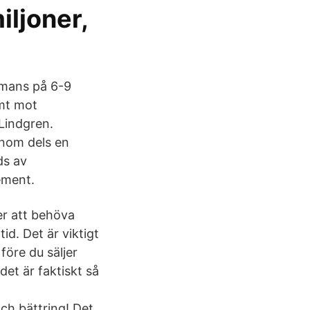
iljoner,
ammans på 6-9
amt mot
Lindgren.
genom dels en
ds av
ement.
er att behöva
d. Det är viktigt
före du säljer
 det är faktiskt så
ch bättring! Det