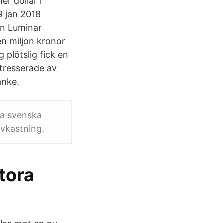
er dollar i
9 jan 2018
en Luminar
en miljon kronor
 plötslig fick en
ntresserade av
anke.
ra svenska
avkastning.
stora