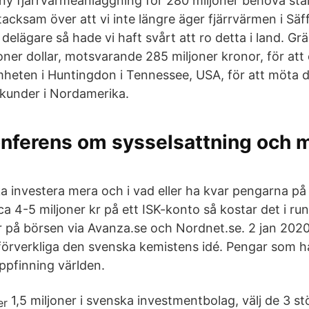
n ny fjärrvärmeanläggning för 280 miljoner behöva stä
 tacksam över att vi inte längre äger fjärrvärmen i Säff
 delägare så hade vi haft svårt att ro detta i land. 
joner dollar, motsvarande 285 miljoner kronor, för at
heten i Huntingdon i Tennessee, USA, för att möta 
 kunder i Nordamerika.
nferens om sysselsattning och m
ka investera mera och i vad eller ha kvar pengarna på
 4-5 miljoner kr på ett ISK-konto så kostar det i run
r på börsen via Avanza.se och Nordnet.se. 2 jan 2020
 förverkliga den svenska kemistens idé. Pengar som h
ppfinning världen.
1,5 miljoner i svenska investmentbolag, välj de 3 s