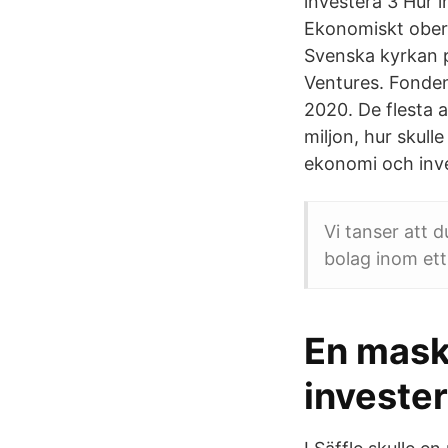
investera 3 Hur i
Ekonomiskt obero
Svenska kyrkan p
Ventures. Fonden
2020. De flesta 
miljon, hur skul
ekonomi och inv
Vi tanser att 
bolag inom ett
En maski
investe