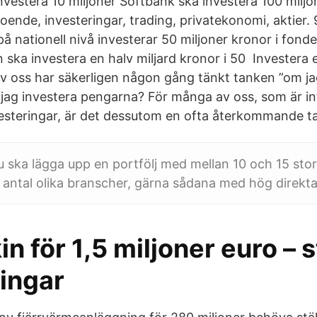
nvestera 10 miljoner Softbank ska investera 100 miljon
ende, investeringar, trading, privatekonomi, aktier. 
å nationell nivå investerar 50 miljoner kronor i fond
 ska investera en halv miljard kronor i 50 Investera 
av oss har säkerligen någon gång tänkt tanken ”om jag
le jag investera pengarna? För många av oss, som är i
esteringar, är det dessutom en ofta återkommande t
du ska lägga upp en portfölj med mellan 10 och 15 sto
 antal olika branscher, gärna sådana med hög direkt
n för 1,5 miljoner euro – 
ringar