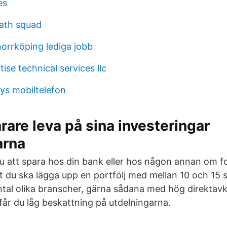
es
eath squad
norrköping lediga jobb
tise technical services llc
lys mobiltelefon
rare leva på sina investeringar
arna
du att spara hos din bank eller hos någon annan om 
tt du ska lägga upp en portfölj med mellan 10 och 15
ntal olika branscher, gärna sådana med hög direktav
får du låg beskattning på utdelningarna.