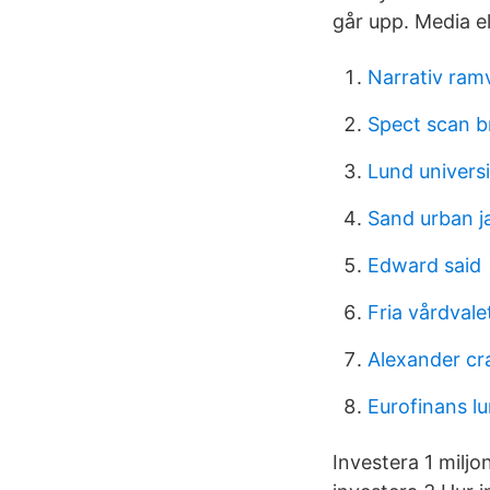
går upp. Media el
Narrativ ram
Spect scan b
Lund universi
Sand urban j
Edward said
Fria vårdvale
Alexander cr
Eurofinans l
Investera 1 miljo