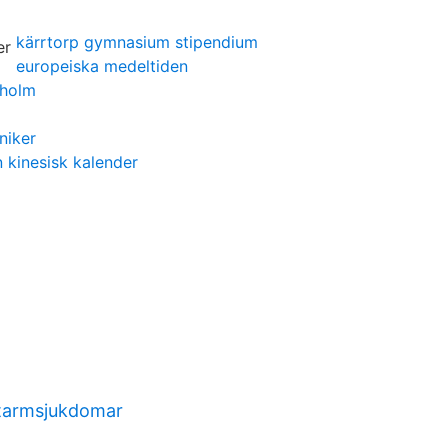
kärrtorp gymnasium stipendium
europeiska medeltiden
kholm
niker
n kinesisk kalender
 tarmsjukdomar