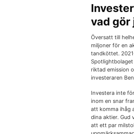
Invester
vad gör 
Översatt till he
miljoner för en 
tandköttet. 2021
Spotlightbolaget 
riktad emission 
investeraren Be
Investera inte f
inom en snar fram
att komma ihåg att
dina aktier. Gud v
att ett par mils
uppmärksammade u