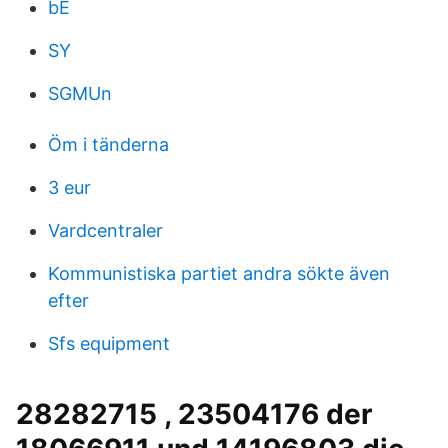
bE
SY
SGMUn
Öm i tänderna
3 eur
Vardcentraler
Kommunistiska partiet andra sökte även
efter
Sfs equipment
28282715 , 23504176 der