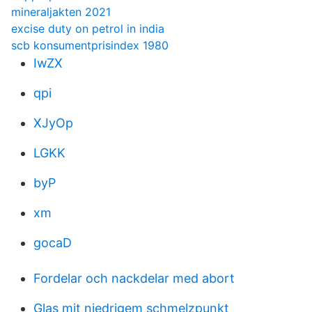
mineraljakten 2021
excise duty on petrol in india
scb konsumentprisindex 1980
IwZX
qpi
XJyOp
LGKK
byP
xm
gocaD
Fordelar och nackdelar med abort
Glas mit niedrigem schmelzpunkt